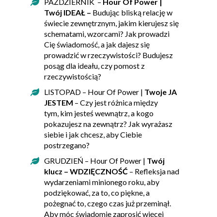
PAŹDZIERNIK –
Hour Of Power |
Twój IDEAŁ –
Budując bliską relację w
świecie zewnętrznym, jakim kierujesz się
schematami, wzorcami? Jak prowadzi
Cię świadomość, a jak dajesz się
prowadzić w rzeczywistości? Budujesz
posąg dla ideału, czy pomost z
rzeczywistością?
LISTOPAD – Hour Of Power |
Twoje JA
JESTEM
– Czy jest różnica między
tym, kim jesteś wewnątrz, a kogo
pokazujesz na zewnątrz? Jak wyrażasz
siebie i jak chcesz, aby Ciebie
postrzegano?
GRUDZIEŃ – Hour Of Power |
Twój
klucz – WDZIĘCZNOŚĆ
– Refleksja nad
wydarzeniami minionego roku, aby
podziękować, za to, co piękne, a
pożegnać to, czego czas już przeminął.
Aby móc świadomie zaprosić więcej