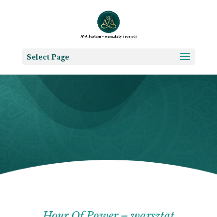
Select Page
Warsztaty
Hour Of Power – warsztat